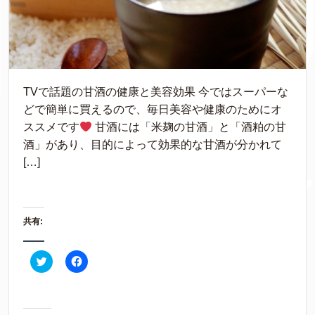
TVで話題の甘酒の健康と美容効果 今ではスーパーな
どで簡単に買えるので、毎日美容や健康のためにオ
ススメです
甘酒には「米麹の甘酒」と「酒粕の甘
酒」があり、目的によって効果的な甘酒が分かれて
[…]
共有:
ク
F
リ
a
ッ
c
ク
e
し
b
て
o
T
o