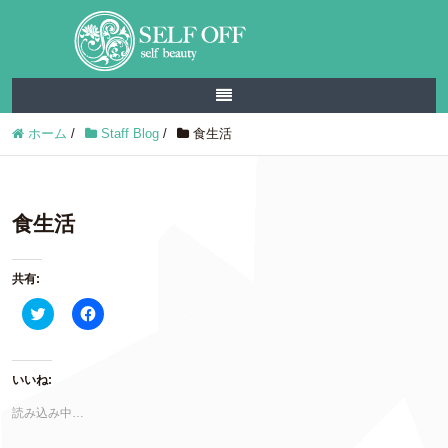
ホーム
/
Staff Blog
/
食生活
食生活
共有:
ク
F
リ
a
ッ
c
ク
e
し
b
て
o
いいね:
T
o
w
k
読み込み中…
i
で
t
共
t
有