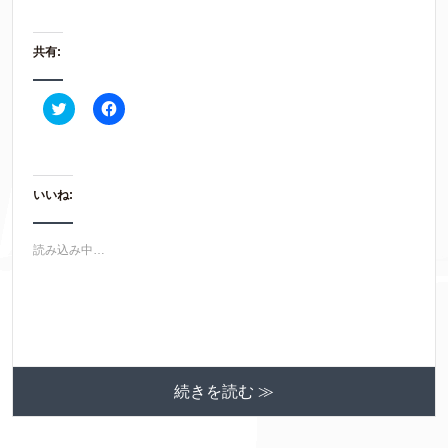
共有:
ク
F
リ
a
ッ
c
ク
e
し
b
て
o
T
o
いいね:
w
k
i
で
t
共
t
有
e
す
読み込み中…
r
る
で
に
共
は
有
ク
(
リ
新
ッ
し
ク
い
し
ウ
て
ィ
く
ン
だ
続きを読む ≫
ド
さ
ウ
い
で
(
開
新