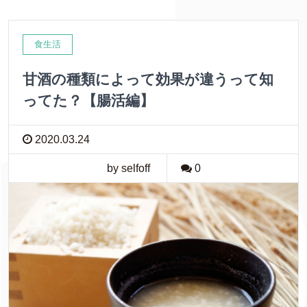
き
し
ま
い
す
ウ
)
ィ
ン
食生活
ド
ウ
で
甘酒の種類によって効果が違うって知
開
き
ま
ってた？【腸活編】
す
)
2020.03.24
by selfoff
0