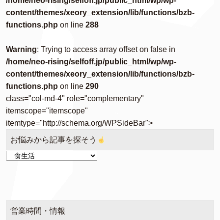
/home/neo-rising/selfoff.jp/public_html/wp/wp-
content/themes/xeory_extension/lib/functions/bzb-
functions.php
on line
288
Warning
: Trying to access array offset on false in
/home/neo-rising/selfoff.jp/public_html/wp/wp-
content/themes/xeory_extension/lib/functions/bzb-
functions.php
on line
290
class="col-md-4" role="complementary"
itemscope="itemscope"
itemtype="http://schema.org/WPSideBar">
お悩みから記事を探そう
お
悩
み
か
ら
記
営業時間・情報