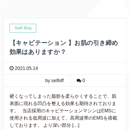
e
す
r
る
で
に
共
は
有
ク
(
リ
新
ッ
し
ク
Staff Blog
い
し
ウ
て
ィ
く
【キャビテーション 】お肌の引き締め
ン
だ
ド
さ
ウ
い
効果はありますか？
で
(
開
新
き
し
ま
い
2021.05.14
す
ウ
)
ィ
ン
by selfoff
0
ド
ウ
で
開
き
硬くなってしまった脂肪を柔らかくすることで、肌
ま
表面に現れる凹凸を整える効果も期待されておりま
す
)
す。 当店採用のキャビテーションマシンはEMSに
使用される低周波に加えて、高周波帯のEMSを搭載
しております。 より深い部分 […]