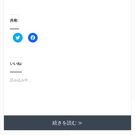
共有:
ク
F
リ
a
ッ
c
ク
e
し
b
て
o
T
o
いいね:
w
k
i
で
t
共
t
有
e
す
読み込み中…
r
る
で
に
共
は
有
ク
(
リ
新
ッ
し
ク
い
し
ウ
て
ィ
く
ン
だ
続きを読む ≫
ド
さ
ウ
い
で
(