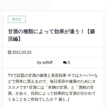
開
新
き
し
ま
い
す
ウ
)
ィ
ン
食生活
ド
ウ
で
甘酒の種類によって効果が違う！【腸
開
き
ま
活編】
す
)
2021.03.23
by selfoff
0
TVで話題の甘酒の健康と美容効果 今ではスーパーな
どで簡単に買えるので、毎日美容や健康のためにオ
ススメです! 甘酒には「米麹の甘酒」と「酒粕の甘
酒」があり、目的によって効果的な甘酒が分かれて
くることをご存知でしたか？ 腸 […]