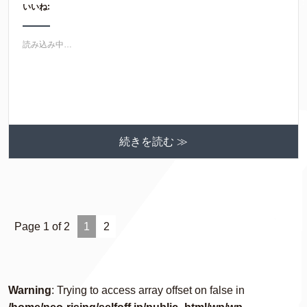
いいね:
w
k
i
で
t
共
t
有
e
す
読み込み中…
r
る
で
に
共
は
有
ク
(
リ
新
ッ
し
ク
い
し
ウ
て
ィ
く
ン
だ
続きを読む ≫
ド
さ
ウ
い
で
(
開
新
き
し
ま
い
す
ウ
)
ィ
ン
Page 1 of 2
1
2
ド
ウ
で
開
き
ま
す
Warning
: Trying to access array offset on false in
)